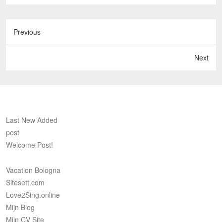
Previous
Next
Last New Added
post
Welcome Post!
Vacation Bologna
Sitesett.com
Love2Sing.online
Mijn Blog
Mijn CV Site