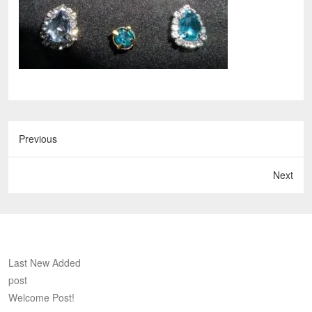
Previous
Next
Last New Added
post
Welcome Post!